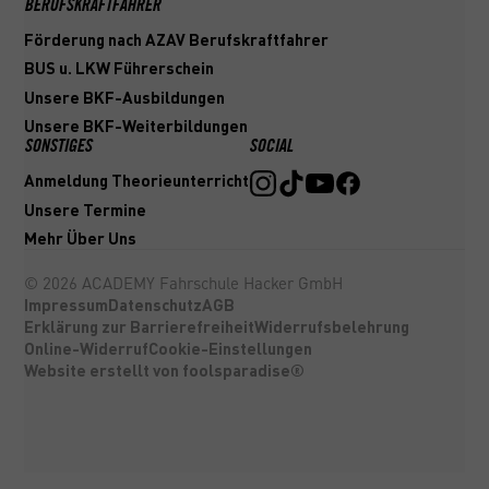
BERUFSKRAFTFAHRER
Förderung nach AZAV Berufskraftfahrer
BUS u. LKW Führerschein
Unsere BKF-Ausbildungen
Unsere BKF-Weiterbildungen
SONSTIGES
SOCIAL
Anmeldung Theorieunterricht
Unsere Termine
Mehr Über Uns
©
2026
ACADEMY Fahrschule Hacker GmbH
Impressum
Datenschutz
AGB
Erklärung zur Barrierefreiheit
Widerrufsbelehrung
Online-Widerruf
Cookie-Einstellungen
Website erstellt von foolsparadise®